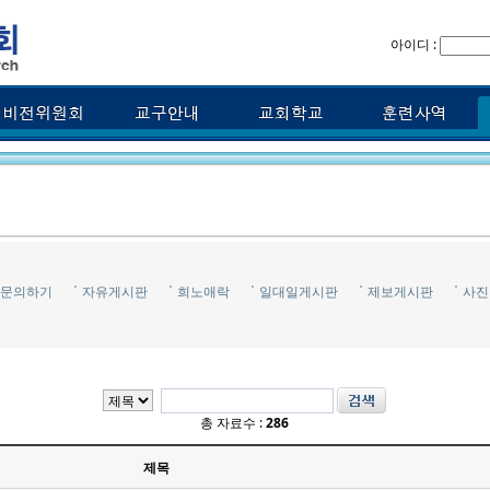
아이디 :
문의하기
자유게시판
희노애락
일대일게시판
제보게시판
사진
총 자료수 :
286
제목