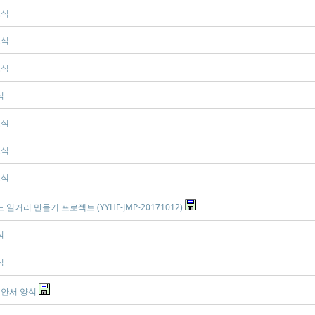
소식
소식
소식
식
소식
소식
소식
거리 만들기 프로젝트 (YYHF-JMP-20171012)
식
식
제안서 양식