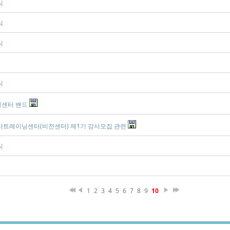
식
식
식
식
센터 밴드
트레이닝센터(비전센터) 제1기 강사모집 관련
식
1
2
3
4
5
6
7
8
9
10