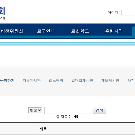
아이디 :
문의하기
자유게시판
희노애락
일대일게시판
제보게시판
사진
총 자료수 :
49
제목