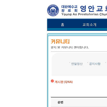
연말정산
공지사항
게시판 (QNA)
순번