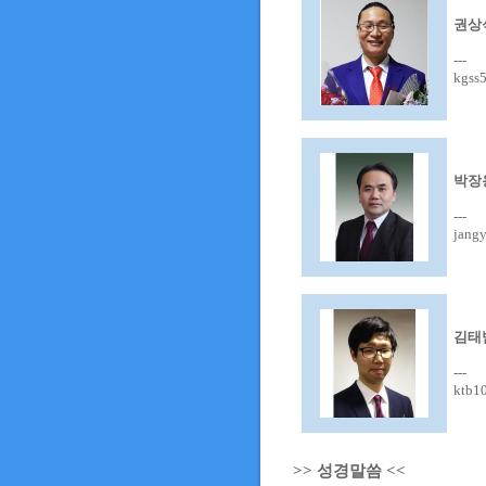
권상
---
kgss
박장
---
jang
김태
---
ktb1
>> 성경말씀 <<