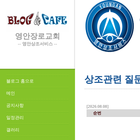
영안장로교회
-- 영안상조서비스 --
상조관련 질
블로그 홈으로
메인
공지사항
[2026.08.08]
순번
일정관리
갤러리