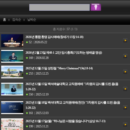
홈
접속순
날짜순
총 자료수 :
57
(1 / 3)
2026년 통합 환영 감사예배(창세가 13장 14-18)
★
52
|
2026.05.22
2026년 2월 23일 제48-1 교단 임시총회(기도하는 방배골 영성)
★
169
|
2026.02.28
2025년 12월 25일 성탄절 "Merry Christmas!“(눅2:9-14)
★
253
|
2025.12.25
2025년 12월 15일 백석예술대학교 교직원예배 "3차원의 감사를 드린 욥(욥
1:20-22)
★
550
|
2025.12.19
2025년 11월 18일 백석대학교 교직원예배(천안) "3차원의 감사를 드린 욥(욥
1:20-22)
★
161
|
2025.12.03
2025년 11월 17일(월) "하나님은 사람을 잦습니다“(삼상 16:7-13)
★
199
|
2025.11.21