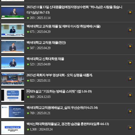
2025년 11월 13일 신대원졸업예정자영성수련회 "하나님은 사람을 찾습니
다.“(삼상 16:7-13)
★
203
|
2025.11.14
백석대학교 교직원 채플 및 제8대 이사장 취임예배 (서울)
★
675
|
2025.04.29
백석대학교 교직원 채플(천안)
★
507
|
2025.04.29
백석대학교 신학대학원 채플
★
523
|
2025.04.09
2025년 목회자 부부 영성대회 - 오직 심령을 새롭게.
★
923
|
2025.01.11
ATA 설교 "기도하는 방배골 스피릿" (엡 1:16-19)
★
869
|
2024.12.03
백석대학교교직원예배설교_삶의 우선순위(마 6:25-34)
★
769
|
2025.01.21
백석신학대학원채플설교_경건한 습관을 훈련하라(딤후 4:6-13)
★
1,308
|
2024.03.24